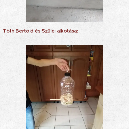
Tóth Bertold és Szülei alkotása: