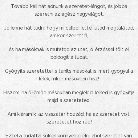
Tovább kell hát adnunk a szeretet-lángot, és jobbá
szeretni az egész nagyvilágot.
Jó lenne hát tudni, hogy mi célból lettél, utad megtaláltad,
amikor szerettél,
és ha másoknak is mutatod az utat, jó érzéssel tölt el,
boldogít a tudat.
Gyógyíts szeretettel, s taníts másokat is, mert gyógyul a
lélek, mikor másokban hisz!
Hiszem, ha örömöd másokban megleled, lelked is gyógyítja
majd a szereteted.
Ami kiáramlik, az visszatér hozzád, ha az szeretet volt,
szeretetet hoz rád!
Ezzel a tudattal sokkal könnyebb élni: ahol szeretet van,