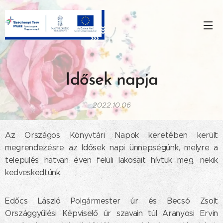
Idősek napja
2022.10.06
Az Országos Könyvtári Napok keretében került
megrendezésre az Idősek napi ünnepségünk, melyre a
település hatvan éven felüli lakosait hívtuk meg, nekik
kedveskedtünk.
Edőcs László Polgármester úr és Becsó Zsolt
Országgyűlési Képviselő úr szavain túl Aranyosi Ervin