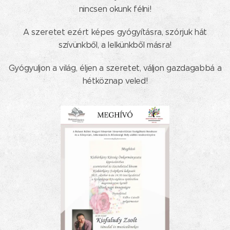
nincsen okunk félni!
A szeretet ezért képes gyógyításra, szórjuk hát
szívünkből, a lelkünkből másra!
Gyógyuljon a világ, éljen a szeretet, váljon gazdagabbá a
hétköznap veled!