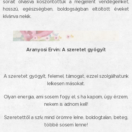
sorait olvasva köszöntöttük a megjelent vendégeinket,
hosszú, egészségben, boldogságban eltöltött éveket
kívánva nekik.
Aranyosi Ervin: A szeretet gyógyít
A szeretet gyógyít, felemel, támogat, ezzel szolgálhatunk
lelkesen másokat.
Olyan energia, ami sosem fogy el, s ha kapom, úgy érzem,
nekem is adnom kell!
Szeretettől a szív, mind örömre lelne, boldogtalan, beteg,
többé sosem lenne!