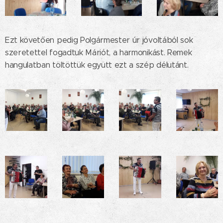
Ezt követően pedig Polgármester úr jóvoltából sok
szeretettel fogadtuk Máriót, a harmonikást. Remek
hangulatban töltöttük együtt ezt a szép délutánt.