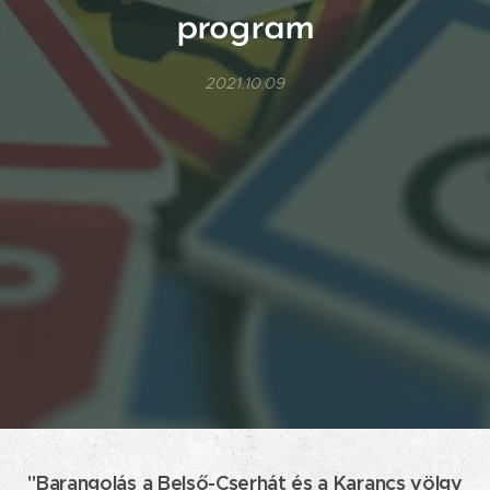
program
2021.10.09
"Barangolás a Belső-Cserhát és a Karancs völgy