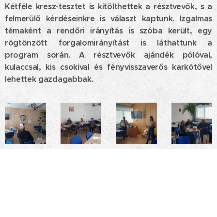
Kétféle kresz-tesztet is kitölthettek a résztvevők, s a
felmerülő kérdéseinkre is választ kaptunk. Izgalmas
témaként a rendőri irányítás is szóba került, egy
rögtönzött forgalomirányítást is láthattunk a
program során. A résztvevők ajándék pólóval,
kulaccsal, kis csokival és fényvisszaverős karkötővel
lehettek gazdagabbak.