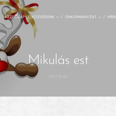
KEZDŐLAP
KÖZSÉGÜNK
ÖNKORMÁNYZAT
HÍRE
Mikulás est
2017.12.02