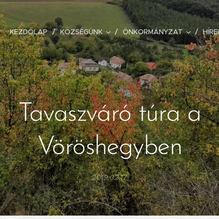
KEZDŐLAP
KÖZSÉGÜNK
ÖNKORMÁNYZAT
HÍRE
Tavaszváró túra a
Vöröshegyben
2019.02.17