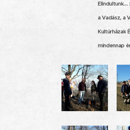
Elindultunk... 
a Vadász, a V
Kultúrházak É
mindennap é